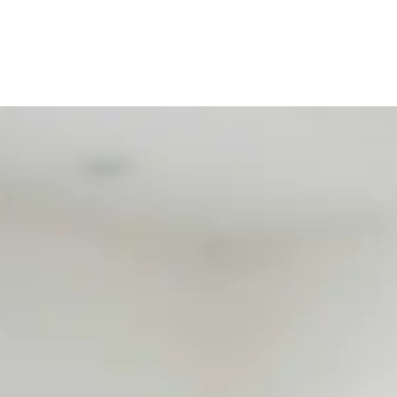
KÜCHEN
MÖBELBAU
INNENAUSBAU
ARTI SOLIGNUM
Sale %
Über uns