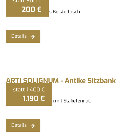
statt
300 €
200 €
Antike Bierfässer als Beistelltisch.
Details
ARTI SOLIGNUM - Antike Sitzbank
statt
1.400 €
1.190 €
Uralter Deckenbalken mit Staketennut.
Details