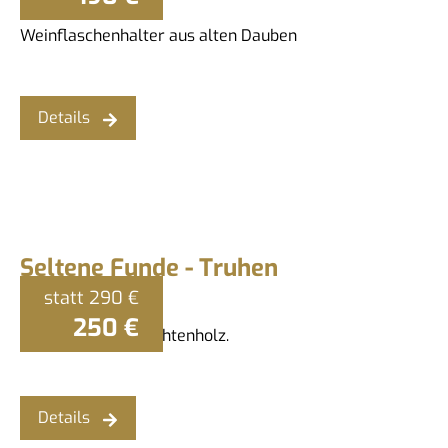
Das sind wir
Weinflaschenhalter aus alten Dauben
Stellenanzeigen
Antik Möbel Kaufen
Details
Seltene Funde - Truhen
statt
290 €
250 €
Alte Truhen aus Fichtenholz.
Details