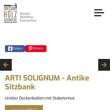
KÜCHEN
MÖBELBAU
Teilen
Pinnen
INNENAUSBAU
ARTI SOLIGNUM
ARTI SOLIGNUM - Antike
Sale %
Sitzbank
Über uns
Uralter Deckenbalken mit Staketennut.
Kontakt